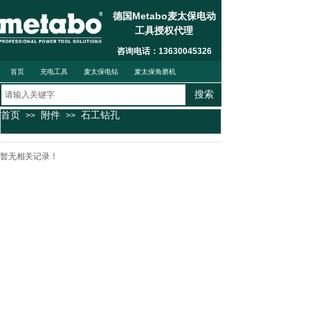
德国Metabo麦太保电动
工具授权代理
联系我们
按钮文本
咨询电话：13630045326
首页
充电工具
麦太保电钻
麦太保角磨机
搜索
首页
附件
石工钻孔
>>
>>
暂无相关记录！
麦太保电锤钻