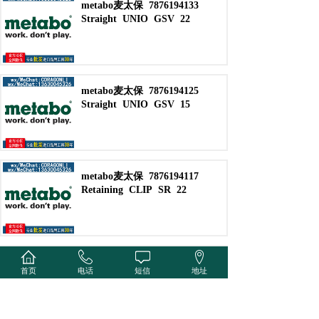
metabo麦太保
7876194133
Straight
UNIO
GSV
22
metabo麦太保
7876194125
Straight
UNIO
GSV
15
metabo麦太保
7876194117
Retaining
CLIP
SR
22
metabo麦太保
7876194109
首页
电话
短信
地址
Retaining
CLIP
SR
15