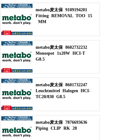
metabo麦太保
9109194201
Fitting
REMOVAL
TOO
15
MM
metabo麦太保
8602732232
Monospot
1x20W
HCI-T
G8.5
metabo麦太保
8601732247
Leuchtmittel
Halogen
HCI-
TC20/830
G8.5
metabo麦太保
7876693636
Piping
CLIP
RK
28