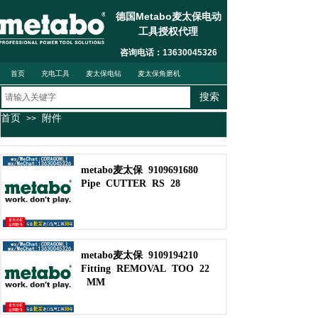
德国Metabo麦太保电动
工具授权代理
联系我们
按钮文本
咨询电话：13630045326
首页
充电工具
麦太保电钻
麦太保角磨机
搜索
首页
附件
>>
麦太保电锤钻
metabo麦太保
9109691680
Pipe
CUTTER
RS
28
metabo麦太保
9109194210
Fitting
REMOVAL
TOO
22
MM