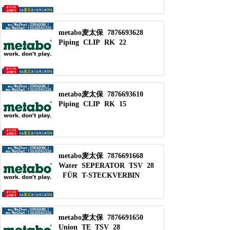
metabo麦太保
7876693628
Piping
CLIP
RK
22
metabo麦太保
7876693610
Piping
CLIP
RK
15
metabo麦太保
7876691668
Water
SEPERATOR
TSV
28
FÜR
T-STECKVERBIN
metabo麦太保
7876691650
Union
TE
TSV
28