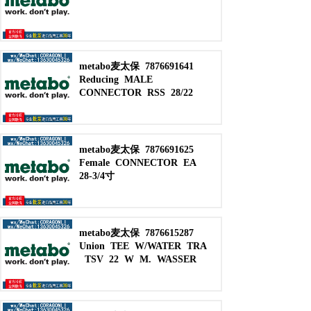
metabo麦太保
7876691641
Reducing
MALE
CONNECTOR
RSS
28/22
metabo麦太保
7876691625
Female
CONNECTOR
EA
28-3/4寸
metabo麦太保
7876615287
Union
TEE
W/WATER
TRA
TSV
22
W
M.
WASSER